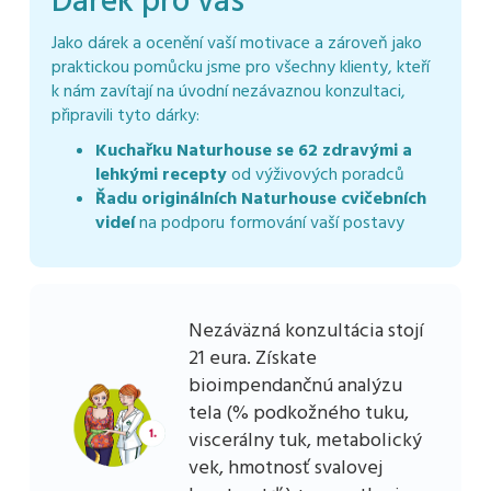
Dárek pro vás
Jako dárek a ocenění vaší motivace a zároveň jako
praktickou pomůcku jsme pro všechny klienty, kteří
k nám zavítají na úvodní nezávaznou konzultaci,
připravili tyto dárky:
Kuchařku Naturhouse se 62 zdravými a
lehkými recepty
od výživových poradců
Řadu originálních Naturhouse cvičebních
videí
na podporu formování vaší postavy
Nezáväzná konzultácia stojí
21 eura. Získate
bioimpendančnú analýzu
tela (% podkožného tuku,
viscerálny tuk, metabolický
vek, hmotnosť svalovej