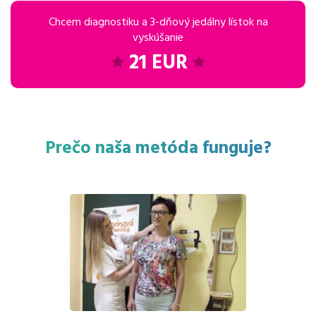
Chcem diagnostiku a 3-dňový jedálny lístok na
vyskúšanie
21 EUR
Prečo naša metóda funguje?