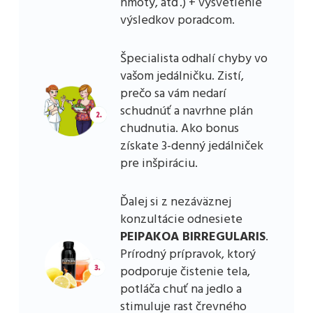
hmoty, atď.) + vysvetlenie
výsledkov poradcom.
Špecialista odhalí chyby vo
vašom jedálničku. Zistí,
prečo sa vám nedarí
schudnúť a navrhne plán
chudnutia. Ako bonus
získate 3-denný jedálniček
pre inšpiráciu.
Ďalej si z nezáväznej
konzultácie odnesiete
PEIPAKOA BIRREGULARIS
.
Prírodný prípravok, ktorý
podporuje čistenie tela,
potláča chuť na jedlo a
stimuluje rast črevného