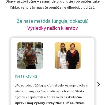
Obavy sú zbytočné – s nami ide chudnutie i po päťdesitake
ľahko, váhu vám navyše pomôžeme dlhodobo udržať.
Že naše metóda funguje, dokazujú
Výsledky našich klientov
Iveta -20 kg
Po schudnutí 20 kg sa cítim skvele. Aj moje okolie si
všimlo zmeny s veľmi pozitívnym ohlasom. Strata
týchto kg spôsobila aj to, že sa mi
neskutočne
upravil môj vysoký krvný tlak a už neužívam