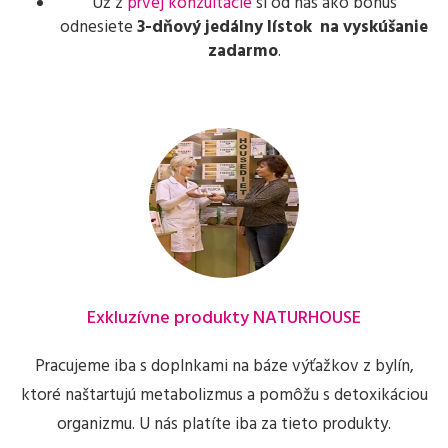
Už z
prvej konzultácie
si od nás ako bonus
odnesiete
3-dňový jedálny lístok na vyskúšanie
zadarmo
.
Exkluzívne produkty NATURHOUSE
Pracujeme iba s doplnkami na báze výťažkov z bylín,
ktoré naštartujú metabolizmus a pomôžu s detoxikáciou
organizmu. U nás platíte iba za tieto produkty.