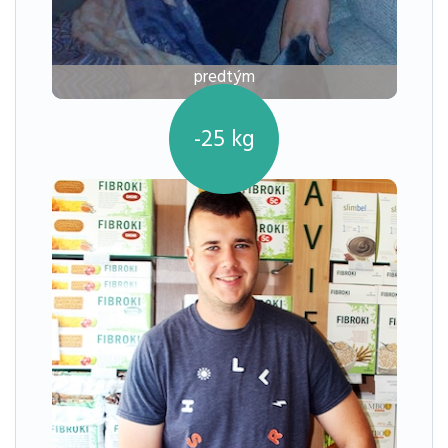
predtým
-25
kg