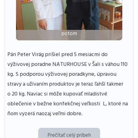
potom
Pán Peter Virág prišiel pred 5 mesiacmi do
výživovej poradne NATURHOUSE v Šali s váhou 110
kg. S podporou výživovej poradkyne, úpravou
stravy a užívaním produktov je teraz ľahší takmer
o 20 kg. Naviac si môže kupovať mladistvé
oblečenie v bežne konfekčnej veľkosti L, ktoré na
ňom vyzerá naozaj veľmi dobre.
Prečítať celý príbeh