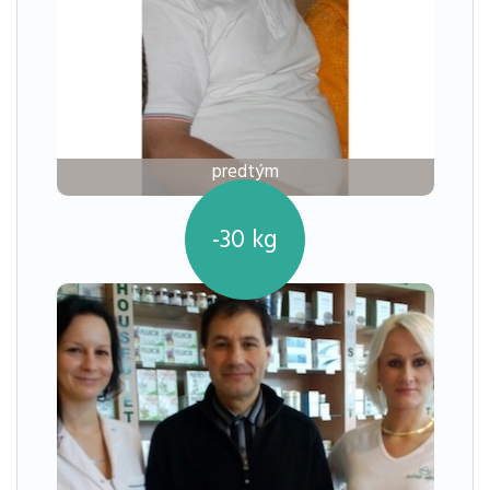
predtým
-30
kg