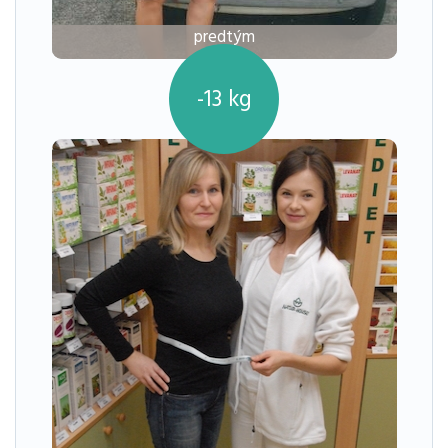
predtým
-13
kg