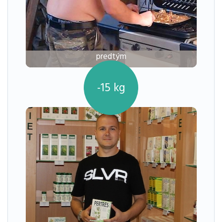
predtým
-15
kg