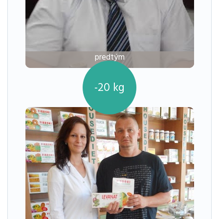
predtým
-20
kg