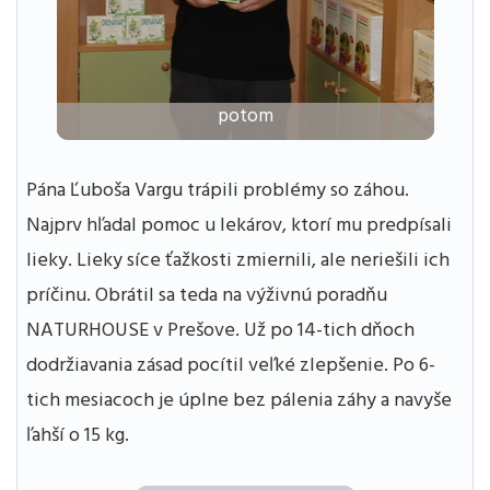
potom
Pána Ľuboša Vargu trápili problémy so záhou.
Najprv hľadal pomoc u lekárov, ktorí mu predpísali
lieky. Lieky síce ťažkosti zmiernili, ale neriešili ich
príčinu. Obrátil sa teda na výživnú poradňu
NATURHOUSE v Prešove. Už po 14-tich dňoch
dodržiavania zásad pocítil veľké zlepšenie. Po 6-
tich mesiacoch je úplne bez pálenia záhy a navyše
ľahší o 15 kg.