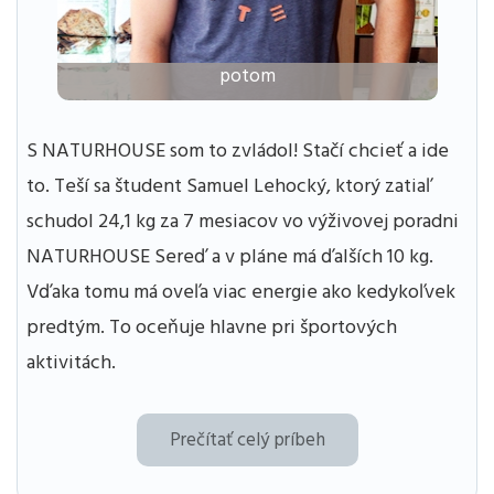
potom
S NATURHOUSE som to zvládol! Stačí chcieť a ide
to. Teší sa študent Samuel Lehocký, ktorý zatiaľ
schudol 24,1 kg za 7 mesiacov vo výživovej poradni
NATURHOUSE Sereď a v pláne má ďalších 10 kg.
Vďaka tomu má oveľa viac energie ako kedykoľvek
predtým. To oceňuje hlavne pri športových
aktivitách.
Prečítať celý príbeh