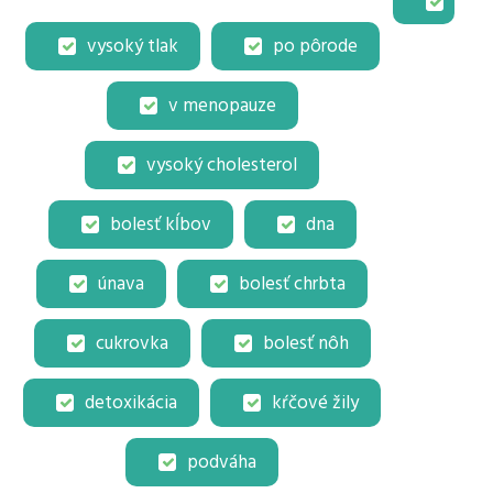
vysoký tlak
po pôrode
v menopauze
vysoký cholesterol
bolesť kĺbov
dna
únava
bolesť chrbta
cukrovka
bolesť nôh
detoxikácia
kŕčové žily
podváha